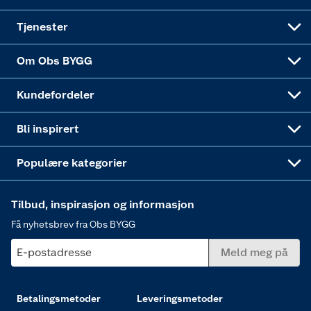
Alle tjenester
Virksomheten
Klikk og hent
DIY-prosjekter
Verktøy
Tjenester
Sponsorvirksomheten
Coop Bedriftskort
Hytte og beredskapsutstyr
Dører
Om Obs BYGG
Obs BYGG Montering
Gavetips
Vindu
Kundefordeler
Annonserte varer
Hjem, rengjøring og hvitevarer
Bli inspirert
Varme
Populære kategorier
Tilbud, inspirasjon og informasjon
Få nyhetsbrev fra Obs BYGG
E-postadresse
Meld meg på
Betalingsmetoder
Leveringsmetoder