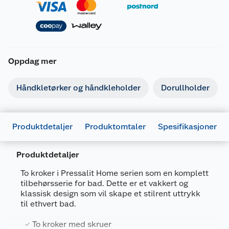
Oppdag mer
Håndkletørker og håndkleholder
Dorullholder
Produktdetaljer
Produktomtaler
Spesifikasjoner
Produktdetaljer
To kroker i Pressalit Home serien som en komplett
tilbehørsserie for bad. Dette er et vakkert og
Generelt
klassisk design som vil skape et stilrent uttrykk
Artikkelnummer
5708590379616
til ethvert bad.
Leverandørens artikkelnummer
PH10160
To kroker med skruer