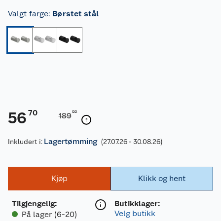
Valgt farge
:
Børstet stål
70
56
00
189
Lagertømming
Inkludert i:
(27.07.26 - 30.08.26)
Kjøp
Klikk og hent
Tilgjengelig
:
Butikklager:
Velg butikk
På lager (6-20)