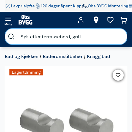
Lavprisløfte
120 dager åpent kjøp
Obs BYGG Montering
Meny
Bad og kjøkken
Baderomstilbehør
Knagg bad
Lagertømming