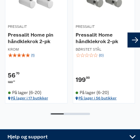
Butikker
Våre merkevarer
PRESSALIT
Kontakt oss
PRESSALIT
Våre kjeder
Pressalit Home pin
Pressalit Home
håndklekrok 2-pk
håndklekrok 2-pk
Retur- og angrerett
Kjøpsvilkår
Hageinspirasjon
KROM
BØRSTET STÅL
☆
☆
☆
☆
☆
☆
☆
☆
☆
☆
(
1
)
(
0
)
Reklamasjon
Personvern
Lavprisløfte
Oppussing med utemaling
Ofte stilte spørsmål
Cookies
Åpent kjøp
Oppussing med innemaling
56
70
199
00
00
189
Pakkesporing
Monteringstjenester
Ledige stillinger
Coop medlem
Grillens verden
Hage og utemiljø
På lager (6-20)
På lager (6-20)
På lager i 17 butikker
På lager i 56 butikker
Leveringstid
Leie tilhenger
Bærekraft
Retur av el-avfall
Et varmere hjem
Gulv
Betalingsalternativer
Leie verktøy
Sikkerhetsdatablad
Drive in
Tips og råd
Trelast og byggevarer
Leveringsalternativer
Nøkkelfiling
Samvirkelag
Coop Mastercard
Live-shopping
Maling
Hjelp og support