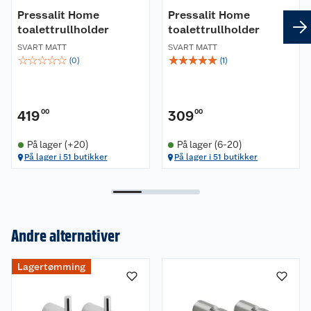
Dybde: 33,5 mm
Pressalit Home
Pressalit Home
Materiale: Rustfri stål AISI 304 og messing
toalettrullholder
toalettrullholder
SVART MATT
SVART MATT
Rengjøring
☆
☆
☆
☆
☆
☆
☆
☆
☆
☆
(
0
)
(
1
)
Produktet rengjøres med varmt vann eller en mild
såpeblanding, for eksempel universalrengjøring.
Det må ikke brukes klorholdige eller etsende
rengjøringsmidler, da dette kan skade overflaten.
419
00
309
00
På lager (+20)
På lager (6-20)
På lager i 51 butikker
På lager i 51 butikker
Andre alternativer
Lagertømming
Om oss
Kundeservice
Nyheter