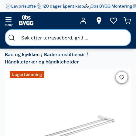
Lavprisløfte
120 dager åpent kjøp
Obs BYGG Montering
Meny
Bad og kjøkken
Baderomstilbehør
Håndkletørker og håndkleholder
Lagertømming