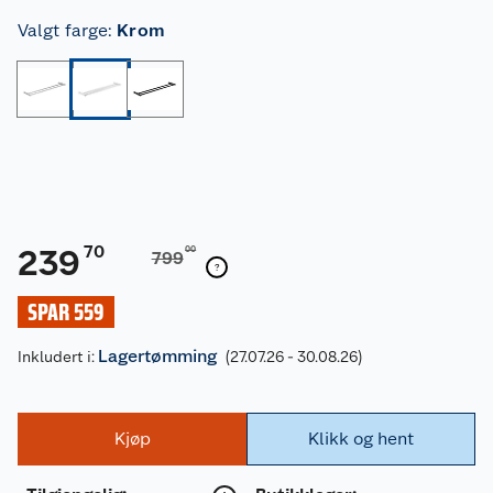
Valgt farge
:
Krom
70
239
00
799
SPAR 559
Lagertømming
Inkludert i:
(27.07.26 - 30.08.26)
Kjøp
Klikk og hent