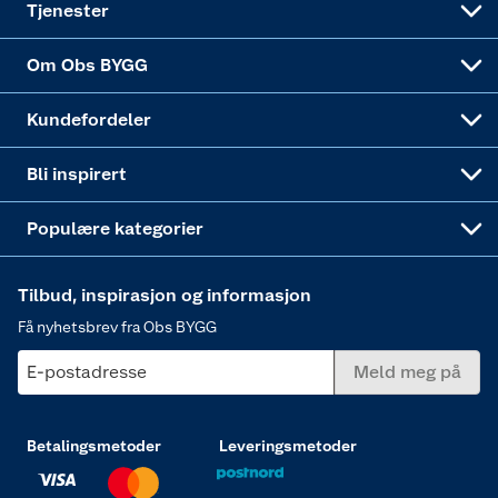
Tjenester
Sponsorvirksomheten
Coop Bedriftskort
Hytte og beredskapsutstyr
Dører
Om Obs BYGG
Obs BYGG Montering
Gavetips
Vindu
Kundefordeler
Annonserte varer
Hjem, rengjøring og hvitevarer
Bli inspirert
Varme
Populære kategorier
Tilbud, inspirasjon og informasjon
Få nyhetsbrev fra Obs BYGG
E-postadresse
Meld meg på
Betalingsmetoder
Leveringsmetoder