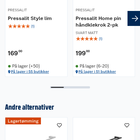
må kjøpes separat.
PRESSALIT
PRESSALIT
Pressalit Style lim
Pressalit Home pin
Mål
håndklekrok 2-pk
☆
☆
☆
☆
☆
(
1
)
Lengde: 592 mm
SVART MATT
☆
☆
☆
☆
☆
(
1
)
Dybde: 117,5 mm
Høyde: 16 mm
169
00
199
00
Materiale: Rustfri stål AISI 304 og messing
På lager (+50)
På lager (6-20)
På lager i 55 butikker
På lager i 51 butikker
Rengjøring
Produktet rengjøres med varmt vann eller en mild
såpeblanding, for eksempel universalrengjøring.
Det må ikke brukes klorholdige eller etsende
rengjøringsmidler, da dette kan skade overflaten.
Andre alternativer
Om oss
Lagertømming
Kundeservice
Nyheter