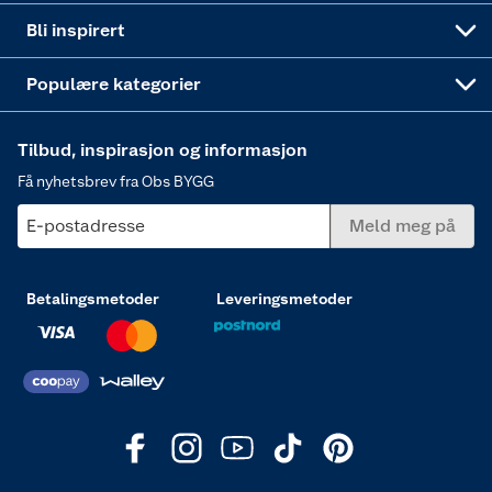
Annonserte varer
Hjem, rengjøring og hvitevarer
Bli inspirert
Varme
Populære kategorier
Tilbud, inspirasjon og informasjon
Få nyhetsbrev fra Obs BYGG
E-postadresse
Meld meg på
Betalingsmetoder
Leveringsmetoder