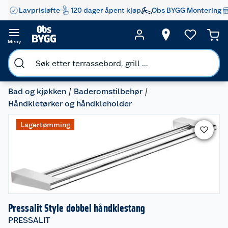
Lavprisløfte
120 dager åpent kjøp
Obs BYGG Montering
Meny
Bad og kjøkken
Baderomstilbehør
Håndkletørker og håndkleholder
Lagertømming
Pressalit Style dobbel håndklestang
PRESSALIT