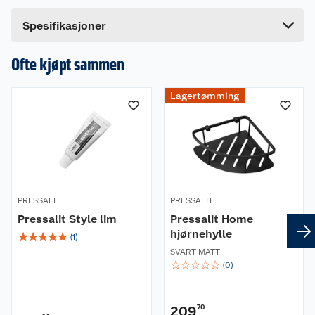
Bredde
17.5 cm
Spesifikasjoner
Montering - limes eller skrus opp
Alle Style produkter kan enkelt monteres med
Ofte kjøpt sammen
medfølgende skruer for permanent feste, eller
egnet lim (Pressalit Style lim kjøpes separat) for
et hullfritt alternativ. Begge monteringsmetoder
Lagertømming
gir et stabilt og varig resultat.
Leveringsomfang
1 stk. dobbel håndklestang
Monteringsskruer
PRESSALIT
PRESSALIT
Monteringsanvisning
Pressalit Style lim
Pressalit Home
Lim for alternativ montering er ikke inkludert og
hjørnehylle
☆
☆
☆
☆
☆
(
1
)
må kjøpes separat.
SVART MATT
☆
☆
☆
☆
☆
(
0
)
Mål
Lengde: 610 mm
209
70