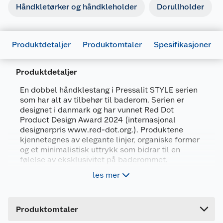
Håndkletørker og håndkleholder
Dorullholder
Produktdetaljer
Produktomtaler
Spesifikasjoner
Produktdetaljer
Generelt
En dobbel håndklestang i Pressalit STYLE serien
Artikkelnummer
5708590375199
som har alt av tilbehør til baderom. Serien er
designet i danmark og har vunnet Red Dot
Leverandørens artikkelnummer
PR20550
Product Design Award 2024 (internasjonal
designerpris www.red-dot.org.). Produktene
Størrelse
60 CM
kjennetegnes av elegante linjer, organiske former
Farge
KROM
og et minimalistisk uttrykk som bidrar til en
følelse av eksklusivitet på baderommet.
Forpakningsmål
les mer
Dobbel stang
Bruttovekt
0.66 kg
Kan limes eller skrus opp
Høyde
71.5 cm
61 cm lang
Produktomtaler
Lengde
4.5 cm
Elegant dansk design